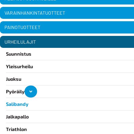
VARAINHANKINTATUOTTEET
PAINOTUOTTEET
URHEILULAJIT
Suunnistus
Yleisurheilu
Juoksu
Pyöräily
Salibandy
Jalkapallo
Triathlon