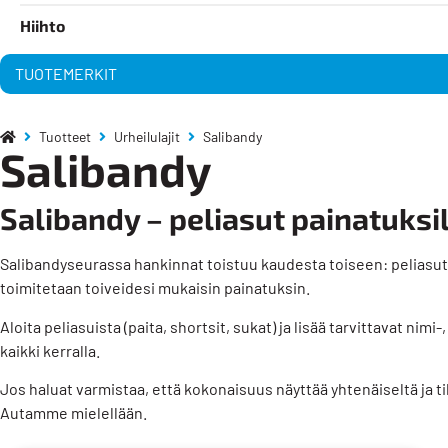
Hiihto
TUOTEMERKIT
Tuotteet
Urheilulajit
Salibandy
Salibandy
Salibandy – peliasut painatuksil
Salibandyseurassa hankinnat toistuu kaudesta toiseen: peliasut, p
toimitetaan toiveidesi mukaisin painatuksin.
Aloita peliasuista (paita, shortsit, sukat) ja lisää tarvittavat ni
kaikki kerralla.
Jos haluat varmistaa, että kokonaisuus näyttää yhtenäiseltä ja 
Autamme mielellään.