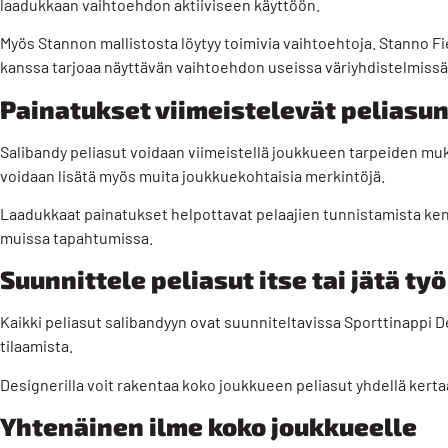
laadukkaan vaihtoehdon aktiiviseen käyttöön.
Myös Stannon mallistosta löytyy toimivia vaihtoehtoja. Stanno
Fi
kanssa tarjoaa näyttävän vaihtoehdon useissa väriyhdistelmissä
Painatukset viimeistelevät peliasu
Salibandy peliasut voidaan viimeistellä joukkueen tarpeiden muk
voidaan lisätä myös muita joukkuekohtaisia merkintöjä.
Laadukkaat painatukset helpottavat pelaajien tunnistamista kent
muissa tapahtumissa.
Suunnittele peliasut itse tai jätä työ
Kaikki peliasut salibandyyn ovat suunniteltavissa Sporttinappi D
tilaamista.
Designerilla voit rakentaa koko joukkueen peliasut yhdellä kertaa
Yhtenäinen ilme koko joukkueelle