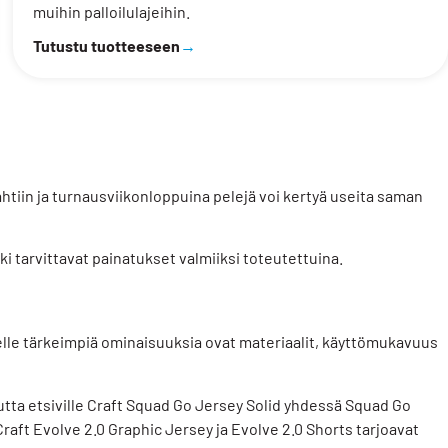
muihin palloilulajeihin.
Tutustu tuotteeseen
→
ahtiin ja turnausviikonloppuina pelejä voi kertyä useita saman
ki tarvittavat painatukset valmiiksi toteutettuina.
lle tärkeimpiä ominaisuuksia ovat materiaalit, käyttömukavuus
tta etsiville
Craft Squad Go Jersey Solid
yhdessä
Squad Go
Craft Evolve 2.0 Graphic Jersey
ja
Evolve 2.0 Shorts
tarjoavat