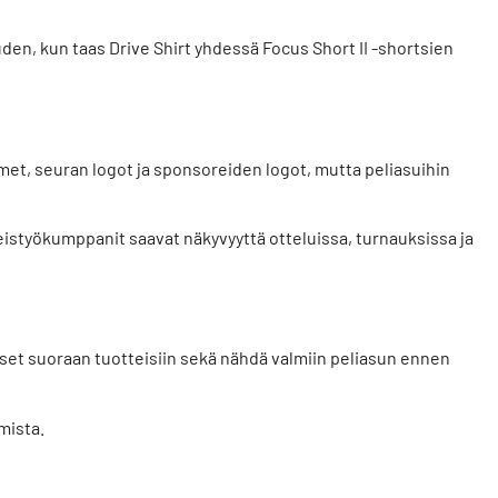
den, kun taas
Drive Shirt
yhdessä
Focus Short II
-shortsien
imet, seuran logot ja sponsoreiden logot, mutta peliasuihin
eistyökumppanit saavat näkyvyyttä otteluissa, turnauksissa ja
ukset suoraan tuotteisiin sekä nähdä valmiin peliasun ennen
mista.