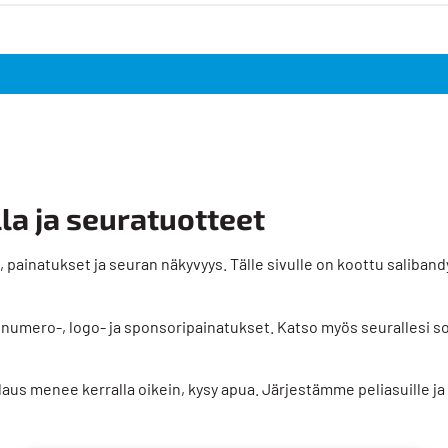
la ja seuratuotteet
ainatukset ja seuran näkyvyys. Tälle sivulle on koottu salibandys
mi-, numero-, logo- ja sponsoripainatukset. Katso myös seurallesi s
tilaus menee kerralla oikein, kysy apua. Järjestämme peliasuille