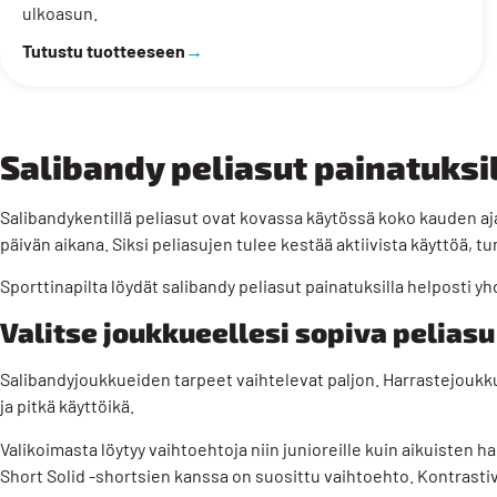
ulkoasun.
Tutustu tuotteeseen
→
Salibandy peliasut painatuksil
Salibandykentillä peliasut ovat kovassa käytössä koko kauden ajan
päivän aikana. Siksi peliasujen tulee kestää aktiivista käyttöä, tu
Sporttinapilta löydät salibandy peliasut painatuksilla helposti y
Valitse joukkueellesi sopiva peliasu
Salibandyjoukkueiden tarpeet vaihtelevat paljon. Harrastejoukk
ja pitkä käyttöikä.
Valikoimasta löytyy vaihtoehtoja niin junioreille kuin aikuisten h
Short Solid
-shortsien kanssa on suosittu vaihtoehto. Kontrastivä