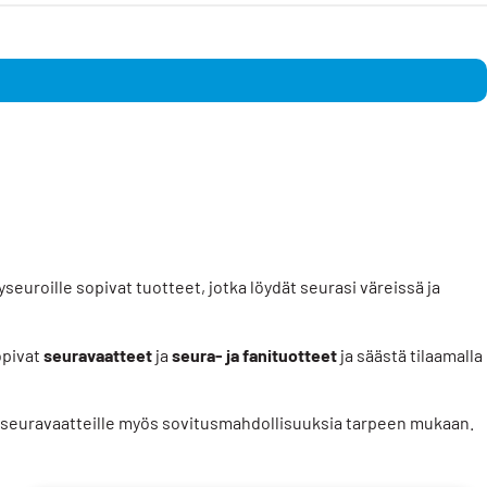
euroille sopivat tuotteet, jotka löydät seurasi väreissä ja
opivat
seuravaatteet
ja
seura- ja fanituotteet
ja säästä tilaamalla
 ja seuravaatteille myös sovitusmahdollisuuksia tarpeen mukaan.