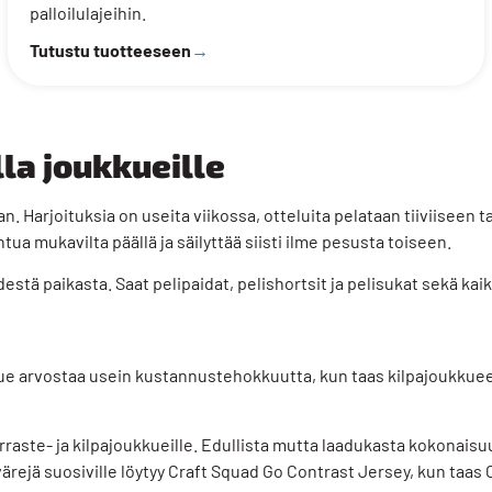
palloilulajeihin.
Tutustu tuotteeseen
→
la joukkueille
. Harjoituksia on useita viikossa, otteluita pelataan tiiviiseen t
ntua mukavilta päällä ja säilyttää siisti ilme pesusta toiseen.
hdestä paikasta. Saat
pelipaidat
,
pelishortsit
ja pelisukat sekä kaik
ue arvostaa usein kustannustehokkuutta, kun taas kilpajoukkuee
arraste- ja kilpajoukkueille. Edullista mutta laadukasta kokonaisuu
rejä suosiville löytyy Craft
Squad Go Contrast Jersey
, kun taas