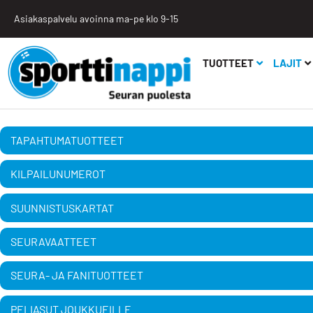
Asiakaspalvelu avoinna ma-pe klo 9-15
TUOTTEET
LAJIT
TAPAHTUMA­TUOTTEET
KILPAILUNUMEROT
SUUNNISTUSKARTAT
SEURAVAATTEET
SEURA- JA FANITUOTTEET
PELIASUT JOUKKUEILLE