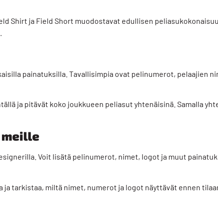
eld Shirt
ja
Field Short
muodostavat edullisen peliasukokonaisuu
.
n
aisilla
painatuksilla
. Tavallisimpia ovat pelinumerot, pelaajien n
ällä ja pitävät koko joukkueen peliasut yhtenäisinä. Samalla yht
 meille
esignerilla. Voit lisätä pelinumerot, nimet, logot ja muut painat
 ja tarkistaa, miltä nimet, numerot ja logot näyttävät ennen tilaa