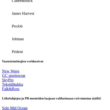
Cutter&Buck
James Harvest
ProJob
Jobman
Prident
Vaatetoimittajien verkkosivut
New Wave
GC sportswear
SkyPro
Tekstiilitukku
Falk&Ross
Liikelahjojen ja PR-tuotteiden laajaan valikoimaan voit tutustua täällä!
Solo Mid Ocean