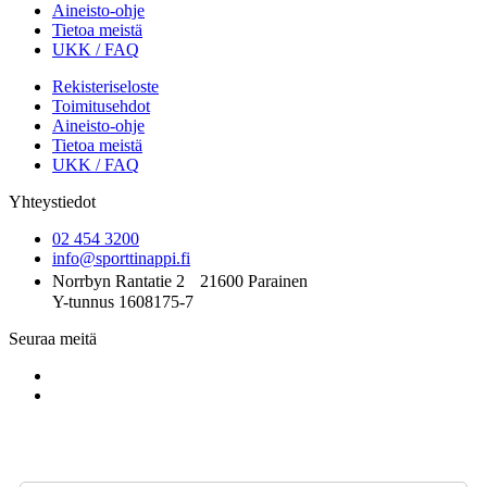
Aineisto-ohje
Tietoa meistä
UKK / FAQ
Rekisteriseloste
Toimitusehdot
Aineisto-ohje
Tietoa meistä
UKK / FAQ
Yhteystiedot
02 454 3200
info@sporttinappi.fi
Norrbyn Rantatie 2 21600 Parainen
Y-tunnus 1608175-7
Seuraa meitä
Tilaa uutiskirjeemme - Beställ vårt nyhetsbrev