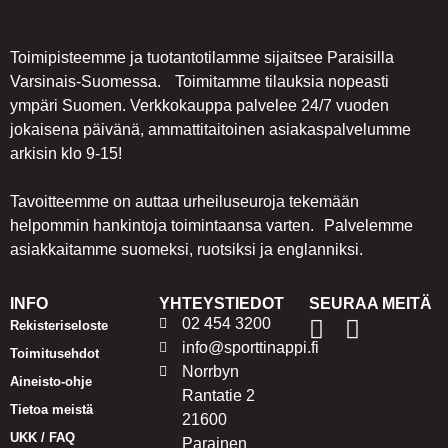
Toimipisteemme ja tuotantotilamme sijaitsee Paraisilla
Varsinais-Suomessa. Toimitamme tilauksia nopeasti
ympäri Suomen. Verkkokauppa palvelee 24/7 vuoden
jokaisena päivänä, ammattitaitoinen asiakaspalvelumme
arkisin klo 9-15!
Tavoitteemme on auttaa urheiluseuroja tekemään
helpommin hankintoja toimintaansa varten. Palvelemme
asiakkaitamme suomeksi, ruotsiksi ja englanniksi.
INFO
YHTEYSTIEDOT
SEURAA MEITÄ
02 454 3200
Rekisteriseloste
info@sporttinappi.fi
Toimitusehdot
Norrbyn
Aineisto-ohje
Rantatie 2
Tietoa meistä
21600
UKK / FAQ
Parainen