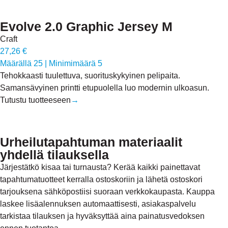
Evolve 2.0 Graphic Jersey M
Craft
27,26 €
Määrällä 25
|
Minimimäärä 5
Tehokkaasti tuulettuva, suorituskykyinen pelipaita.
Samansävyinen printti etupuolella luo modernin ulkoasun.
Tutustu tuotteeseen
→
Urheilu­tapahtuman materiaalit
yhdellä tilauksella
Järjestätkö kisaa tai turnausta? Kerää kaikki painettavat
tapahtumatuotteet kerralla ostoskoriin ja lähetä ostoskori
tarjouksena sähköpostiisi suoraan verkkokaupasta. Kauppa
laskee lisäalennuksen automaattisesti, asiakaspalvelu
tarkistaa tilauksen ja hyväksyttää aina painatusvedoksen