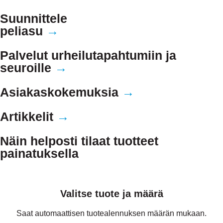
Suunnittele
Sporttinappi Designer on täällä
peliasu
→
Joukkueen peliasujen tai seuravaatteiden painatusten suunnittelu
Palvelut urheilutapahtumiin ja
ja tilaaminen ei ole koskaan ollut näin helppoa.
seuroille
→
KOKEILE DESIGNERIA
Asiakaskokemuksia
→
Artikkelit
→
Näin helposti tilaat tuotteet
painatuksella
Valitse tuote ja määrä
Saat automaattisen tuotealennuksen määrän mukaan.