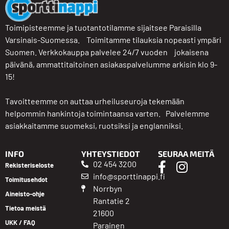
Toimipisteemme ja tuotantotilamme sijaitsee Paraisilla
Varsinais-Suomessa. Toimitamme tilauksia nopeasti ympäri
Suomen. Verkkokauppa palvelee 24/7 vuoden jokaisena
päivänä, ammattitaitoinen asiakaspalvelumme arkisin klo 9-
15!
Tavoitteemme on auttaa urheiluseuroja tekemään
helpommin hankintoja toimintaansa varten. Palvelemme
asiakkaitamme suomeksi, ruotsiksi ja englanniksi.
INFO
YHTEYSTIEDOT
SEURAA MEITÄ
02 454 3200
Rekisteriseloste
info@sporttinappi.fi
Toimitusehdot
Norrbyn
Aineisto-ohje
Rantatie 2
Tietoa meistä
21600
UKK / FAQ
Parainen