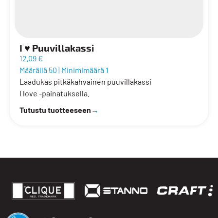
I ♥ Puuvillakassi
12,09 €
Määrällä 50
|
Minimimäärä 1
Laadukas pitkäkahvainen puuvillakassi
I love -painatuksella.
Tutustu tuotteeseen
→