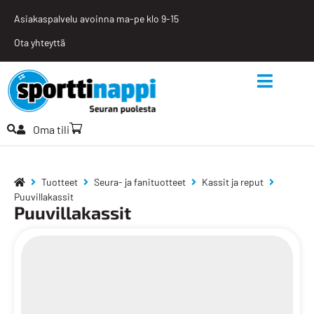
Asiakaspalvelu avoinna ma-pe klo 9-15
Ota yhteyttä
Oma tili
Tuotteet
Seura- ja fanituotteet
Kassit ja reput
Puuvillakassit
Puuvillakassit