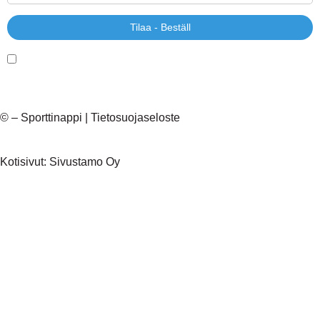
Tilaa - Beställ
Kyllä, haluan uutiskirjeen!
©
– Sporttinappi |
Tietosuojaseloste
Kotisivut:
Sivustamo Oy