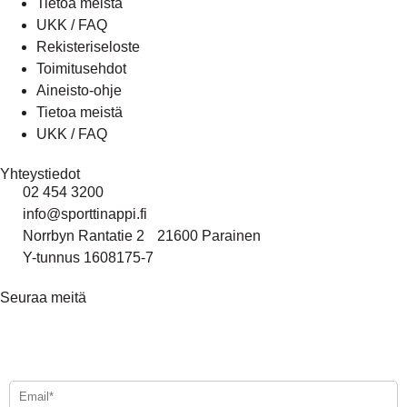
Tietoa meistä
UKK / FAQ
Rekisteriseloste
Toimitusehdot
Aineisto-ohje
Tietoa meistä
UKK / FAQ
Yhteystiedot
02 454 3200
info@sporttinappi.fi
Norrbyn Rantatie 2 21600 Parainen
Y-tunnus 1608175-7
Seuraa meitä
Tilaa uutiskirjeemme - Beställ vårt nyhetsbrev