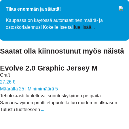
Tilaa enemmän ja säästä!
Kaupassa on käytössä automaattinen määrä- ja
ostoskorialennus! Kokeile itse tai
lue lisää...
Saatat olla kiinnostunut myös näistä
Evolve 2.0 Graphic Jersey M
Craft
27,26 €
Määrällä 25
|
Minimimäärä 5
Tehokkaasti tuulettuva, suorituskykyinen pelipaita.
Samansävyinen printti etupuolella luo modernin ulkoasun.
Tutustu tuotteeseen
→