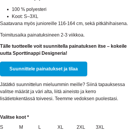
100 % polyesteri
Koot: S–3XL
Saatavana myös junioreille 116-164 cm, sekä pitkähihaisena.
Toimitusaika painatuksineen 2-3 viikkoa.
Tälle tuotteelle voit suunnitella painatuksen itse – kokeile
uutta Sporttinappi Designeria!
Suunnittele painatukset ja tilaa
Jätätkö suunnittelun mieluummin meille? Siinä tapauksessa
valitse määrät ja väri alta, liitä aineisto ja kerro
lisätietokentässä toiveesi. Teemme vedoksen puolestasi.
Valitse koot *
S
M
L
XL
2XL
3XL