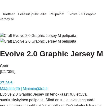
Tuotteet
Peliasut joukkueille
Pelipaidat
Evolve 2.0 Graphic
Jersey M
Evolve 2.0 Graphic Jersey M
Craft
[C17389]
27,26 €
Määrällä 25
|
Minimimäärä 5
Evolve 2.0 Graphic Jersey on tehokkaasti tuulettuva,
suorituskykyinen pelipaita. Siinä on tuulettavat jacquard-
neulotut sivupaneelit sekä kosteutta siirtävä interlock-kangas