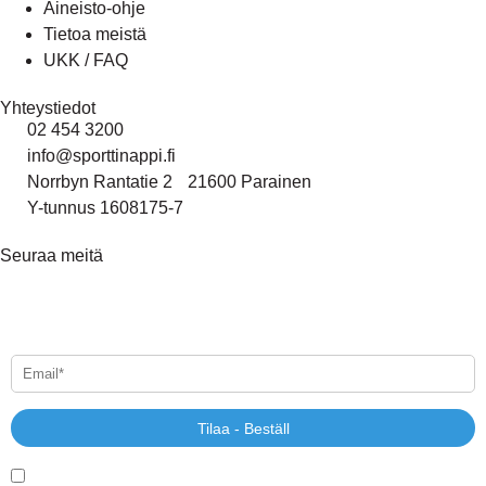
Aineisto-ohje
Tietoa meistä
UKK / FAQ
Yhteystiedot
02 454 3200
info@sporttinappi.fi
Norrbyn Rantatie 2 21600 Parainen
Y-tunnus 1608175-7
Seuraa meitä
Tilaa uutiskirjeemme - Beställ vårt nyhetsbrev
Tilaa - Beställ
Kyllä, haluan uutiskirjeen!