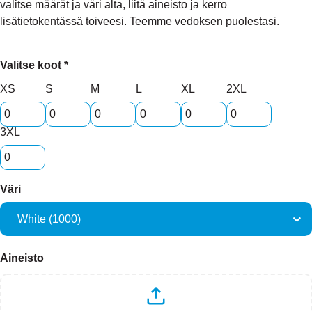
valitse määrät ja väri alta, liitä aineisto ja kerro
lisätietokentässä toiveesi. Teemme vedoksen puolestasi.
Valitse koot *
XS
S
M
L
XL
2XL
3XL
Väri
Aineisto