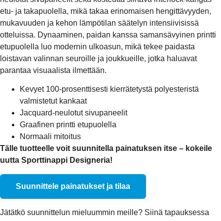
etu- ja takapuolella, mikä takaa erinomaisen hengittävyyden,
mukavuuden ja kehon lämpötilan säätelyn intensiivisissä
otteluissa. Dynaaminen, paidan kanssa samansävyinen printti
etupuolella luo modernin ulkoasun, mikä tekee paidasta
loistavan valinnan seuroille ja joukkueille, jotka haluavat
parantaa visuaalista ilmettään.
Kevyet 100-prosenttisesti kierrätetystä polyesteristä
valmistetut kankaat
Jacquard-neulotut sivupaneelit
Graafinen printti etupuolella
Normaali mitoitus
Tälle tuotteelle voit suunnitella painatuksen itse – kokeile
uutta Sporttinappi Designeria!
Suunnittele painatukset ja tilaa
Jätätkö suunnittelun mieluummin meille? Siinä tapauksessa