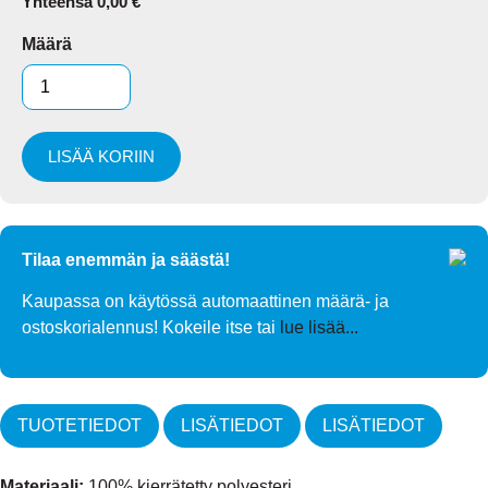
Yhteensä
0,00
€
Määrä
LISÄÄ KORIIN
Tilaa enemmän ja säästä!
Kaupassa on käytössä automaattinen määrä- ja
ostoskorialennus! Kokeile itse tai
lue lisää...
TUOTETIEDOT
LISÄTIEDOT
LISÄTIEDOT
Materiaali:
100% kierrätetty polyesteri,