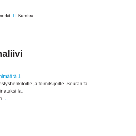
erkit
Korntex
liivi
mimäärä 1
styshenkilöille ja toimitsijoille. Seuran tai
inatuksilla.
n
→