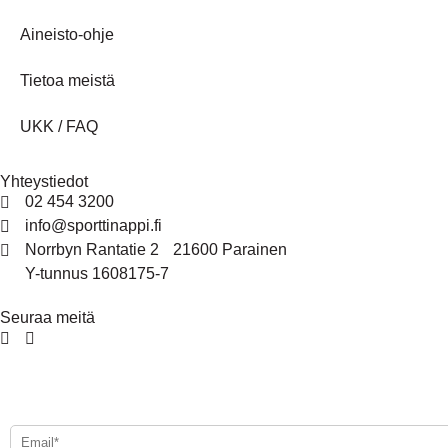
Aineisto-ohje
Tietoa meistä
UKK / FAQ
Yhteystiedot
02 454 3200
info@sporttinappi.fi
Norrbyn Rantatie 2 21600 Parainen
Y-tunnus 1608175-7
Seuraa meitä
Tilaa uutiskirjeemme - Beställ vårt nyhetsbrev