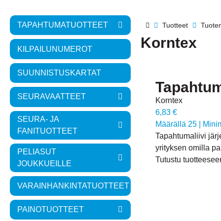
TAPAHTUMA­TUOTTEET
Tuotteet
Tuotem
Korntex
KILPAILUNUMEROT
SUUNNISTUSKARTAT
Tapahtuma
SEURAVAATTEET
Korntex
6,83 €
SEURA- JA
Määrällä 25
|
Mini
FANITUOTTEET
Tapahtumaliivi järje
yrityksen omilla pa
PELIASUT
Tutustu tuotteesee
JOUKKUEILLE
VARAINHANKINTATUOTTEET
PAINOTUOTTEET