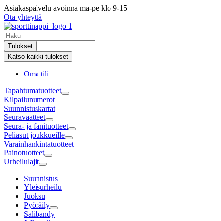
Mene
Asiakaspalvelu avoinna ma-pe klo 9-15
sisältöön
Ota yhteyttä
Search
...
Tulokset
Katso kaikki tulokset
Oma tili
Tapahtuma­tuotteet
Kilpailunumerot
Suunnistuskartat
Seuravaatteet
Seura- ja fanituotteet
Peliasut joukkueille
Varainhankintatuotteet
Painotuotteet
Urheilulajit
Suunnistus
Yleisurheilu
Juoksu
Pyöräily
Salibandy