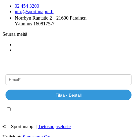
02 454 3200
info@sporttinappi.fi
Norrbyn Rantatie 2 21600 Parainen
Y-tunnus 1608175-7
Seuraa meitä
Tilaa uutiskirjeemme - Beställ vårt nyhetsbrev
Tilaa - Beställ
Kyllä, haluan uutiskirjeen!
©
– Sporttinappi |
Tietosuojaseloste
Kotisivut:
Sivustamo Oy