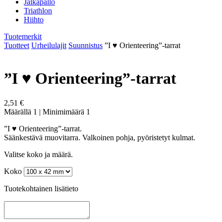
Jalkapallo
Triathlon
Hiihto
Tuotemerkit
Tuotteet
Urheilulajit
Suunnistus
”I ♥ Orienteering”-tarrat
”I ♥ Orienteering”-tarrat
2,51 €
Määrällä 1
|
Minimimäärä 1
”I ♥ Orienteering”-tarrat.
Säänkestävä muovitarra. Valkoinen pohja, pyöristetyt kulmat.
Valitse koko ja määrä.
Koko
Tuotekohtainen lisätieto