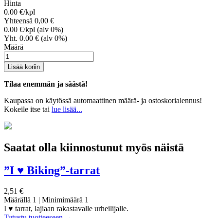
Hinta
0.00
€/kpl
Yhteensä
0,00
€
0.00
€/kpl (alv 0%)
Yht.
0.00
€ (alv 0%)
Määrä
Lisää koriin
Tilaa enemmän ja säästä!
Kaupassa on käytössä automaattinen määrä- ja ostoskorialennus!
Kokeile itse tai
lue lisää...
Saatat olla kiinnostunut myös näistä
”I ♥ Biking”-tarrat
2,51 €
Määrällä 1
|
Minimimäärä 1
I ♥ tarrat, lajiaan rakastavalle urheilijalle.
Tutustu tuotteeseen
→