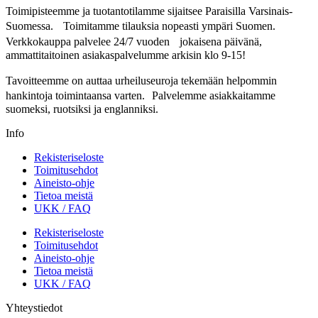
Toimipisteemme ja tuotantotilamme sijaitsee Paraisilla Varsinais-
Suomessa. Toimitamme tilauksia nopeasti ympäri Suomen.
Verkkokauppa palvelee 24/7 vuoden jokaisena päivänä,
ammattitaitoinen asiakaspalvelumme arkisin klo 9-15!
Tavoitteemme on auttaa urheiluseuroja tekemään helpommin
hankintoja toimintaansa varten. Palvelemme asiakkaitamme
suomeksi, ruotsiksi ja englanniksi.
Info
Rekisteriseloste
Toimitusehdot
Aineisto-ohje
Tietoa meistä
UKK / FAQ
Rekisteriseloste
Toimitusehdot
Aineisto-ohje
Tietoa meistä
UKK / FAQ
Yhteystiedot