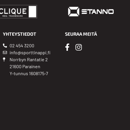
YHTEYSTIEDOT
SEURAA MEITÄ
02 454 3200
info@sporttinappi.fi
Norrbyn Rantatie 2
21600 Parainen
Y-tunnus 1608175-7