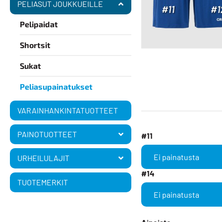
PELIASUT JOUKKUEILLE
Pelipaidat
Shortsit
Sukat
Peliasupainatukset
VARAINHANKINTATUOTTEET
PAINOTUOTTEET
#11
URHEILULAJIT
#14
TUOTEMERKIT