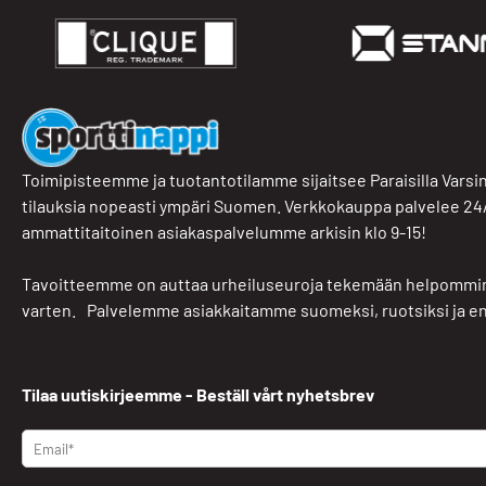
Toimipisteemme ja tuotantotilamme sijaitsee Paraisilla Va
tilauksia nopeasti ympäri Suomen. Verkkokauppa palvelee 2
ammattitaitoinen asiakaspalvelumme arkisin klo 9-15!
Tavoitteemme on auttaa urheiluseuroja tekemään helpommin
varten. Palvelemme asiakkaitamme suomeksi, ruotsiksi ja en
Tilaa uutiskirjeemme - Beställ vårt nyhetsbrev