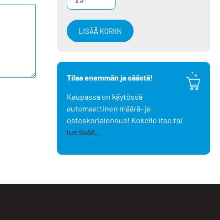
LISÄÄ KORIIN
Tilaa enemmän ja säästä!
Kaupassa on käytössä
automaattinen määrä- ja
ostoskorialennus! Kokeile itse tai
lue lisää...