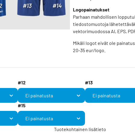
Logopainatukset
Parhaan mahdollisen lopputu
tiedostomuotoja lähetettäväk
vektorimuodossa AI, EPS, PDF
Mikäli logot eivät ole paina
20-35 eur/logo.
#12
#13
#15
Tuotekohtainen lisätieto