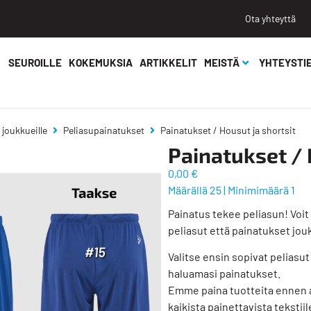
Ota yhteyttä
SEUROILLE
KOKEMUKSIA
ARTIKKELIT
MEISTÄ
YHTEYSTI
 joukkueille
Peliasupainatukset
Painatukset / Housut ja shortsit
Painatukset / 
0,00 €
Määrällä 25
|
Minimimäärä 1
Painatus tekee peliasun! Voi
peliasut että painatukset jou
Valitse ensin sopivat peliasut
haluamasi painatukset.
Emme paina tuotteita ennen 
kaikista painettavista tekstii