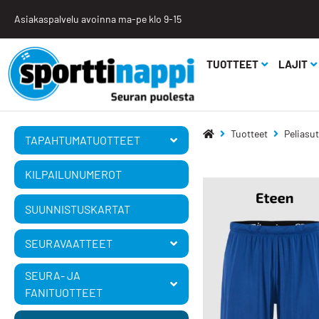
Asiakaspalvelu avoinna ma-pe klo 9-15
TUOTTEET
LAJIT
Tuotteet
Peliasut
TAPAHTUMA­TUOTTEET
KILPAILUNUMEROT
SUUNNISTUSKARTAT
SEURAVAATTEET
SEURA- JA
FANITUOTTEET