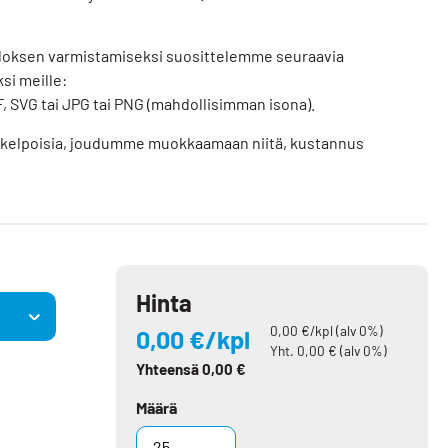
loksen varmistamiseksi suosittelemme seuraavia
si meille:
, SVG tai JPG tai PNG (mahdollisimman isona).
tuskelpoisia, joudumme muokkaamaan niitä, kustannus
Hinta
0,00
€/kpl (alv 0%)
0,00
€/kpl
Yht.
0,00
€ (alv 0%)
Yhteensä
0,00
€
Määrä