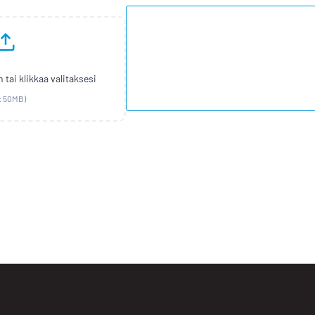
 tai klikkaa valitaksesi
x 50MB)