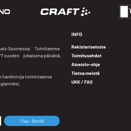
INFO
Rekisteriseloste
rsinais-Suomessa. Toimitamme
4/7 vuoden jokaisena päivänä,
Toimitusehdot
Aineisto-ohje
Tietoa meistä
 hankintoja toimintaansa
UKK / FAQ
glanniksi.
Tilaa - Beställ