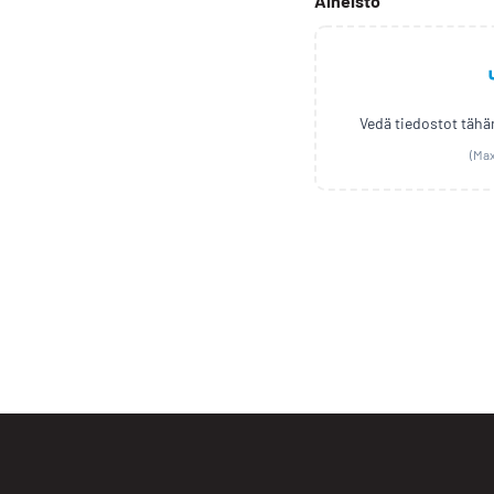
Aineisto
Vedä tiedostot tähän
(Ma