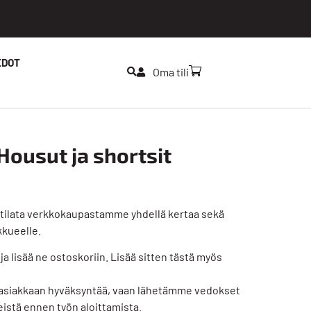
EDOT
Oma tili
Housut ja shortsit
t tilata verkkokaupastamme yhdellä kertaa sekä
kkueelle.
 ja lisää ne ostoskoriin. Lisää sitten tästä myös
asiakkaan hyväksyntää, vaan lähetämme vedokset
leistä ennen työn aloittamista.