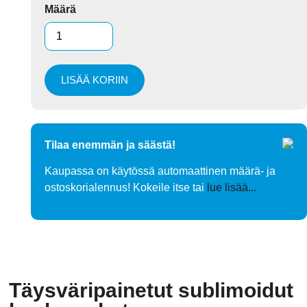
Määrä
LISÄÄ KORIIN
Tilaa enemmän ja säästä!
Kaupassa on käytössä automaattinen määrä- ja
ostoskorialennus! Kokeile itse tai
lue lisää...
Täysväripainetut sublimoidut