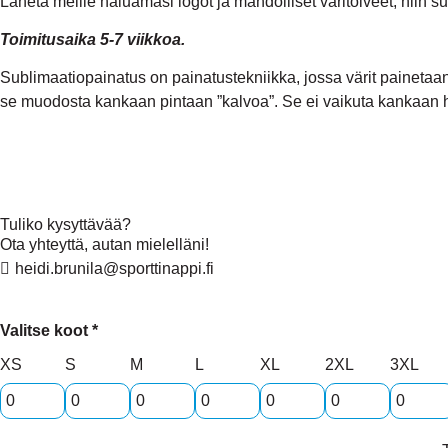
Lähetä meille haluamasi logot ja mahdolliset väritoiveet, niin s
Toimitusaika 5-7 viikkoa.
Sublimaatiopainatus on painatustekniikka, jossa värit paineta
se muodosta kankaan pintaan ”kalvoa”. Se ei vaikuta kankaan h
Tuliko kysyttävää?
Ota yhteyttä, autan mielelläni!
heidi.brunila@sporttinappi.fi
Valitse koot *
XS
S
M
L
XL
2XL
3XL