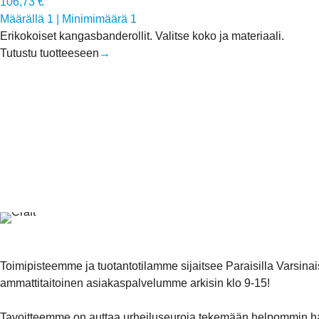
106,73 €
Määrällä 1
|
Minimimäärä 1
Erikokoiset kangasbanderollit. Valitse koko ja materiaali.
Tutustu tuotteeseen
→
Toimipisteemme ja tuotantotilamme sijaitsee Paraisilla Vars
ammattitaitoinen asiakaspalvelumme arkisin klo 9-15!
Tavoitteemme on auttaa urheiluseuroja tekemään helpommin ha