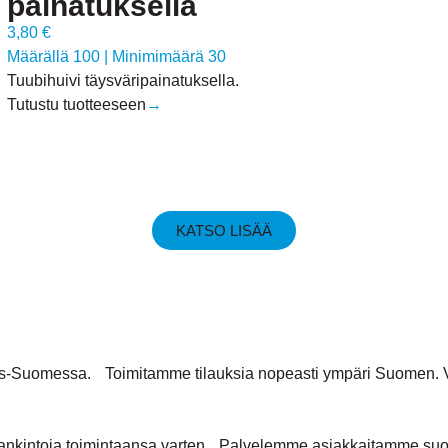
painatuksella
3,80 €
Määrällä 100
|
Minimimäärä 30
Tuubihuivi täysväripainatuksella.
Tutustu tuotteeseen
→
KATSO LISÄÄ
inais-Suomessa. Toimitamme tilauksia nopeasti ympäri Suomen
nkintoja toimintaansa varten. Palvelemme asiakkaitamme suome