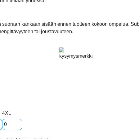
uunnitellaan yhdessä.
an suoraan kankaan sisään ennen tuotteen kokoon ompelua. Subli
engittävyyteen tai joustavuuteen.
4XL