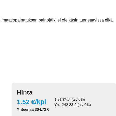
maatiopainatuksen painojälki ei ole käsin tunnettavissa eikä
Hinta
1.21
€/kpl (alv 0%)
1.52
€/kpl
Yht.
242.23
€ (alv 0%)
Yhteensä
304,72
€