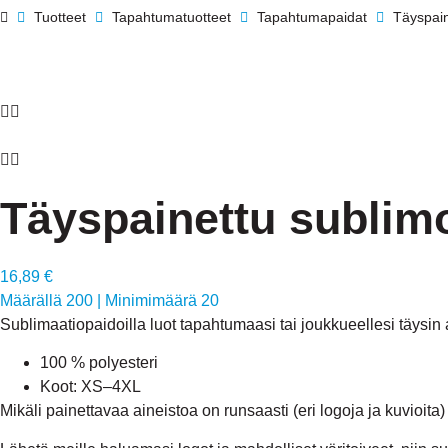
Tuotteet
Tapahtuma­tuotteet
Tapahtumapaidat
Täyspain
Täyspainettu sublim
16,89 €
Määrällä 200
|
Minimimäärä 20
Sublimaatiopaidoilla luot tapahtumaasi tai joukkueellesi täysin a
100 % polyesteri
Koot: XS–4XL
Mikäli painettavaa aineistoa on runsaasti (eri logoja ja kuvioita