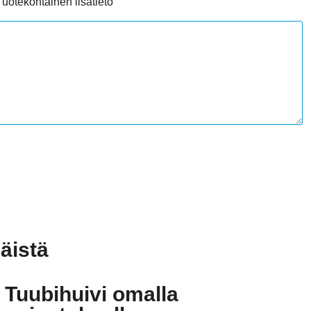
Tuotekohtainen lisätieto
äistä
Tuubihuivi omalla