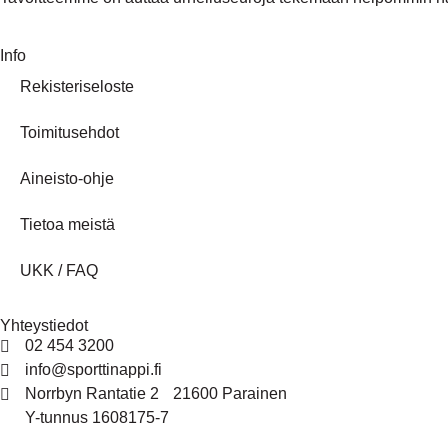
Info
Rekisteriseloste
Toimitusehdot
Aineisto-ohje
Tietoa meistä
UKK / FAQ
Yhteystiedot
02 454 3200
info@sporttinappi.fi
Norrbyn Rantatie 2 21600 Parainen
Y-tunnus 1608175-7