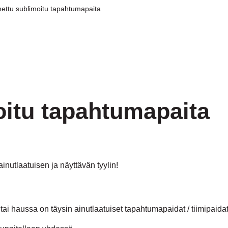
ettu sublimoitu tapahtumapaita
oitu tapahtumapaita
inutlaatuisen ja näyttävän tyylin!
) tai haussa on täysin ainutlaatuiset tapahtumapaidat / tiimipaid