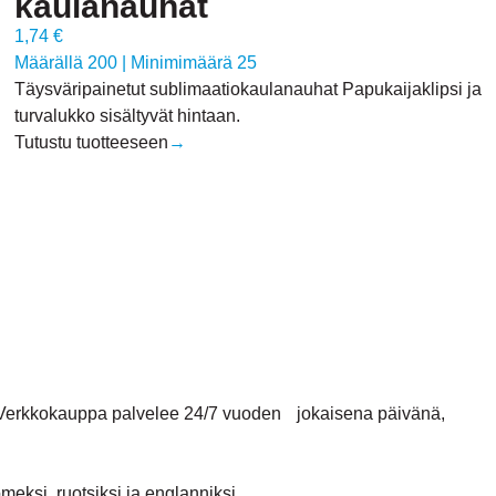
kaulanauhat
1,74 €
Määrällä 200
|
Minimimäärä 25
Täysväripainetut sublimaatiokaulanauhat Papukaijaklipsi ja
turvalukko sisältyvät hintaan.
Tutustu tuotteeseen
→
. Verkkokauppa palvelee 24/7 vuoden jokaisena päivänä,
ksi, ruotsiksi ja englanniksi.