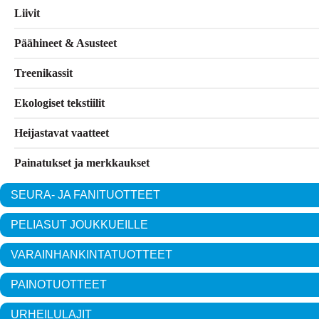
Liivit
Päähineet & Asusteet
Treenikassit
Ekologiset tekstiilit
Heijastavat vaatteet
Painatukset ja merkkaukset
SEURA- JA FANITUOTTEET
PELIASUT JOUKKUEILLE
VARAINHANKINTATUOTTEET
PAINOTUOTTEET
URHEILULAJIT