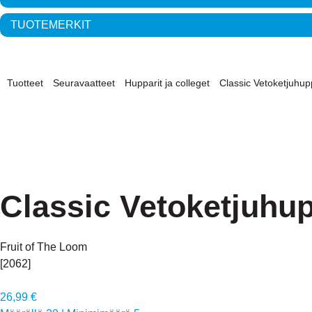
TUOTEMERKIT
Tuotteet
Seuravaatteet
Hupparit ja colleget
Classic Vetoketjuhup
Classic Vetoketjuhup
Fruit of The Loom
[2062]
26,99 €