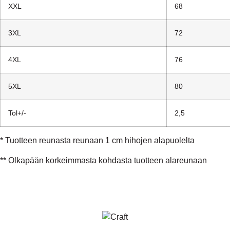
XXL
68
3XL
72
4XL
76
5XL
80
Tol+/-
2,5
* Tuotteen reunasta reunaan 1 cm hihojen alapuolelta
** Olkapään korkeimmasta kohdasta tuotteen alareunaan