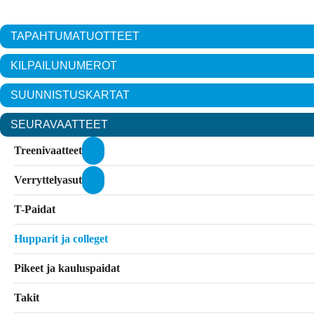
TAPAHTUMA­TUOTTEET
KILPAILUNUMEROT
SUUNNISTUSKARTAT
SEURAVAATTEET
Treenivaatteet
Verryttelyasut
T-Paidat
Hupparit ja colleget
Pikeet ja kauluspaidat
Takit