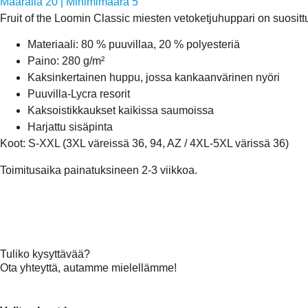
Määrällä 20
|
Minimimäärä 5
Fruit of the Loomin Classic miesten vetoketjuhuppari on suositt
Materiaali: 80 % puuvillaa, 20 % polyesteriä
Paino: 280 g/m²
Kaksinkertainen huppu, jossa kankaanvärinen nyöri
Puuvilla-Lycra resorit
Kaksoistikkaukset kaikissa saumoissa
Harjattu sisäpinta
Koot: S-XXL (3XL väreissä 36, 94, AZ / 4XL-5XL värissä 36)
Toimitusaika painatuksineen 2-3 viikkoa.
Tuliko kysyttävää?
Ota yhteyttä, autamme mielellämme!