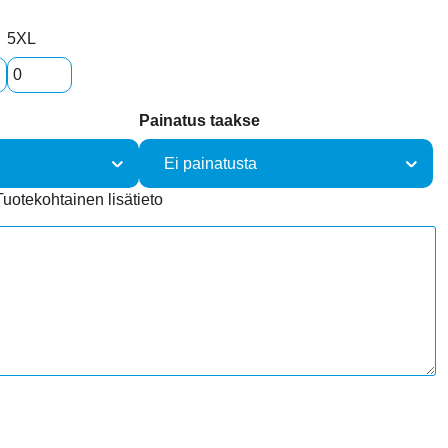
5XL
Painatus taakse
Tuotekohtainen lisätieto