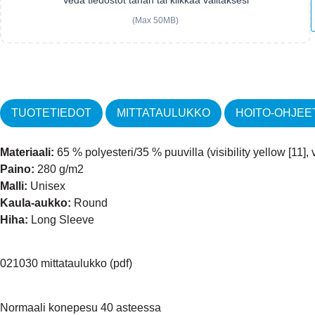
(Max 50MB)
TUOTETIEDOT
MITTATAULUKKO
HOITO-OHJEE
Materiaali:
65 % polyesteri/35 % puuvilla (visibility yellow [11], 
Paino:
280 g/m2
Malli:
Unisex
Kaula-aukko:
Round
Hiha:
Long Sleeve
021030 mittataulukko (pdf)
Normaali konepesu 40 asteessa