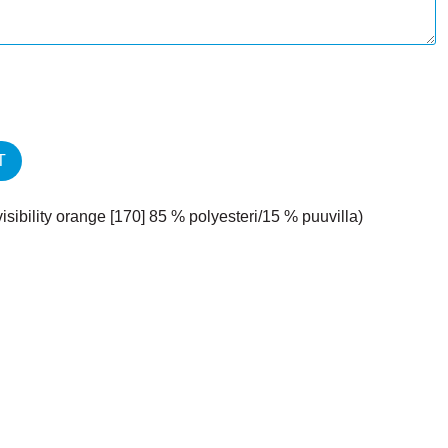
T
visibility orange [170] 85 % polyesteri/15 % puuvilla)