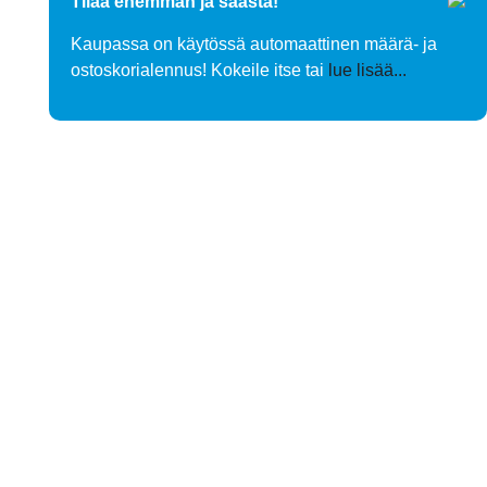
Tilaa enemmän ja säästä!
Kaupassa on käytössä automaattinen määrä- ja
ostoskorialennus! Kokeile itse tai
lue lisää...