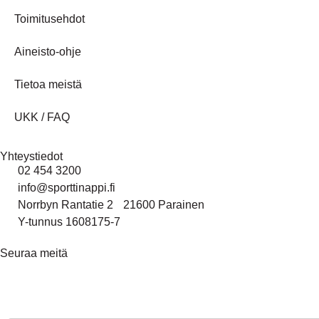
Toimitusehdot
Aineisto-ohje
Tietoa meistä
UKK / FAQ
Yhteystiedot
02 454 3200
info@sporttinappi.fi
Norrbyn Rantatie 2 21600 Parainen
Y-tunnus 1608175-7
Seuraa meitä
Tilaa uutiskirjeemme - Beställ vårt nyhetsbrev