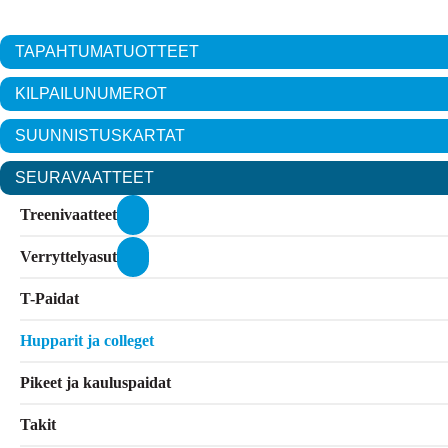
TAPAHTUMA­TUOTTEET
KILPAILUNUMEROT
SUUNNISTUSKARTAT
SEURAVAATTEET
Treenivaatteet
Verryttelyasut
T-Paidat
Hupparit ja colleget
Pikeet ja kauluspaidat
Takit