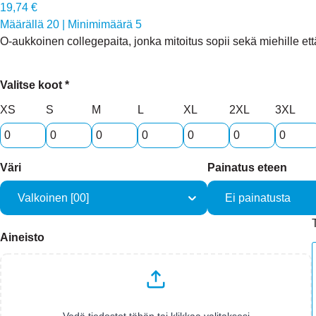
19,74 €
Määrällä 20
|
Minimimäärä 5
O-aukkoinen collegepaita, jonka mitoitus sopii sekä miehille et
Valitse koot *
XS
S
M
L
XL
2XL
3XL
Väri
Painatus eteen
Aineisto
Vedä tiedostot tähän tai klikkaa valitaksesi