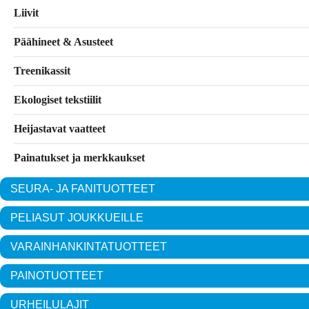
Liivit
Päähineet & Asusteet
Treenikassit
Ekologiset tekstiilit
Heijastavat vaatteet
Painatukset ja merkkaukset
SEURA- JA FANITUOTTEET
PELIASUT JOUKKUEILLE
VARAINHANKINTATUOTTEET
PAINOTUOTTEET
URHEILULAJIT