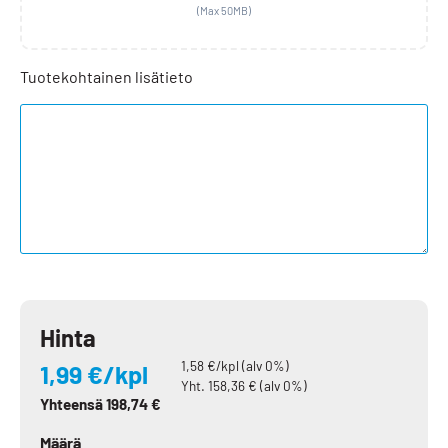
(Max 50MB)
Tuotekohtainen lisätieto
Hinta
1,58
€/kpl (alv 0%)
1,99
€/kpl
Yht.
158,36
€ (alv 0%)
Yhteensä
198,74
€
Määrä