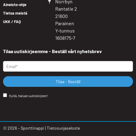
Norrbyn
Aineisto-ohje
Rantatie 2
Tietoa meistä
21600
UKK / FAQ
Parainen
Y-tunnus
1608175-7
Tilaa uutiskirjeemme - Beställ vårt nyhetsbrev
Tilaa - Beställ
Kyllä, haluan uutiskirjeen!
©
2026
– Sporttinappi |
Tietosuojaseloste