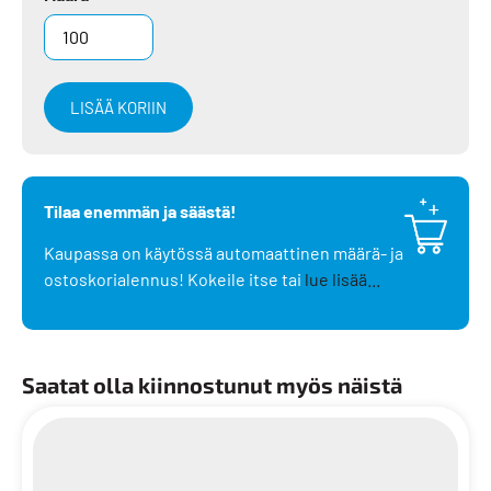
LISÄÄ KORIIN
Tilaa enemmän ja säästä!
Kaupassa on käytössä automaattinen määrä- ja
ostoskorialennus! Kokeile itse tai
lue lisää...
Saatat olla kiinnostunut myös näistä