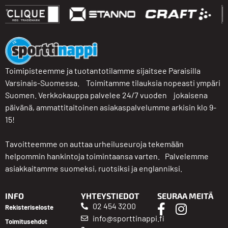
Toimipisteemme ja tuotantotilamme sijaitsee Paraisilla
Varsinais-Suomessa. Toimitamme tilauksia nopeasti ympäri
Suomen. Verkkokauppa palvelee 24/7 vuoden jokaisena
päivänä, ammattitaitoinen asiakaspalvelumme arkisin klo 9-
15!
Tavoitteemme on auttaa urheiluseuroja tekemään
helpommin hankintoja toimintaansa varten. Palvelemme
asiakkaitamme suomeksi, ruotsiksi ja englanniksi.
INFO
YHTEYSTIEDOT
SEURAA MEITÄ
02 454 3200
Rekisteriseloste
info@sporttinappi.fi
Toimitusehdot