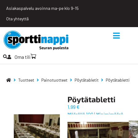
Asiakaspalvelu avoinna ma-pe klo 9-15
Ota yhteyttä
Oma tili
Tuotteet
Painotuotteet
Pöytätabletit
Pöytätabletti
Pöytätabletti
1,99 €
Määrällä 100
|
Minimimäärä
10
Persoonalliset