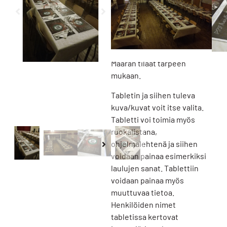
pöytätabletit
juhlapöytääsi. Koko
420×297 mm (A3). Tabletti
painetaan kuitukankaalle,
muoville tai paperille.
Määrän tilaat tarpeen
mukaan.
Tabletin ja siihen tuleva
kuva/kuvat voit itse valita.
Tabletti voi toimia myös
ruokalistana,
ohjelmalehtenä ja siihen
voidaan painaa esimerkiksi
laulujen sanat. Tablettiin
voidaan painaa myös
muuttuvaa tietoa.
Henkilöiden nimet
tabletissa kertovat