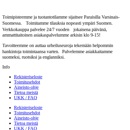
Toimipisteemme ja tuotantotilamme sijaitsee Paraisilla Varsinais-
Suomessa. Toimitamme tilauksia nopeasti ympäri Suomen.
Verkkokauppa palvelee 24/7 vuoden jokaisena päivänä,
ammattitaitoinen asiakaspalvelumme arkisin klo 9-15!
Tavoitteemme on auttaa urheiluseuroja tekemään helpommin
hankintoja toimintaansa varten. Palvelemme asiakkaitamme
suomeksi, ruotsiksi ja englanniksi.
Info
Rekisteriseloste
Toimitusehdot
Aineisto-ohje
Tietoa meistä
UKK / FAQ
Rekisteriseloste
Toimitusehdot
Aineisto-ohje
Tietoa meistä
UKK / FAQ