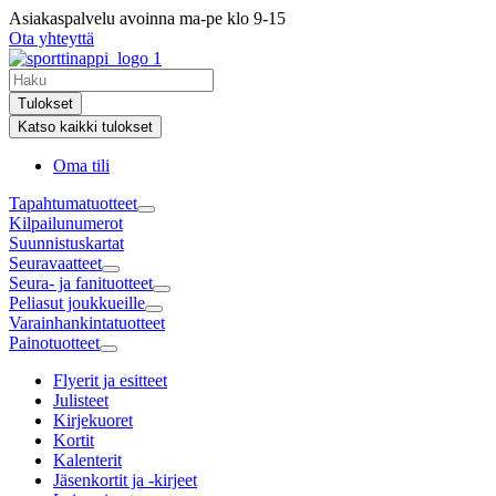
Mene
Asiakaspalvelu avoinna ma-pe klo 9-15
sisältöön
Ota yhteyttä
Search
...
Tulokset
Katso kaikki tulokset
Oma tili
Tapahtuma­tuotteet
Kilpailunumerot
Suunnistuskartat
Seuravaatteet
Seura- ja fanituotteet
Peliasut joukkueille
Varainhankintatuotteet
Painotuotteet
Flyerit ja esitteet
Julisteet
Kirjekuoret
Kortit
Kalenterit
Jäsenkortit ja -kirjeet