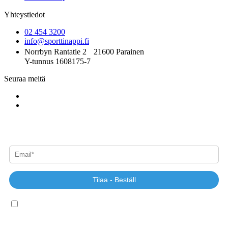
Yhteystiedot
02 454 3200
info@sporttinappi.fi
Norrbyn Rantatie 2 21600 Parainen
Y-tunnus 1608175-7
Seuraa meitä
Tilaa uutiskirjeemme - Beställ vårt nyhetsbrev
Tilaa - Beställ
Kyllä, haluan uutiskirjeen!