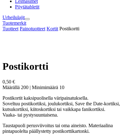
Leimasimet
Pöytätabletit
Urheilulajit
Tuotemerkit
Tuotteet
Painotuotteet
Kortit
Postikortti
Postikortti
0,50 €
Määrällä 200
|
Minimimäärä 10
Postikortit kaksipuolisella väripainatuksella.
Soveltuu postikortiksi, joulukortiksi, Save the Date-kortiksi,
kutsukortiksi, kiitoskortiksi tai vaikkapa fanikortiksi.
Vaaka- tai pystysuuntaisena.
Taustapuoli perusviivoitus tai oma aineisto. Materiaalina
pintapuolelta päällystetty postikorttikartonki.