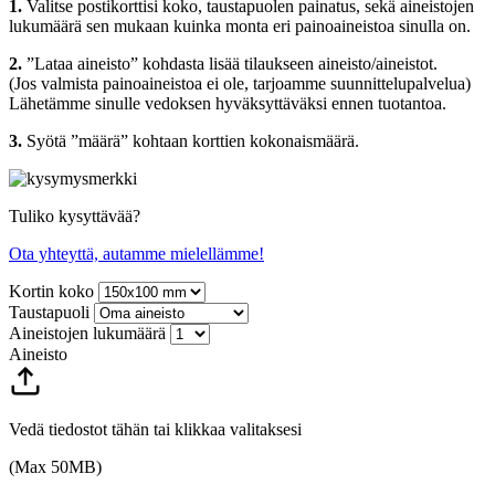
1.
Valitse postikorttisi koko, taustapuolen painatus, sekä aineistojen
lukumäärä sen mukaan kuinka monta eri painoaineistoa sinulla on.
2.
”Lataa aineisto” kohdasta lisää tilaukseen aineisto/aineistot.
(Jos valmista painoaineistoa ei ole, tarjoamme suunnittelupalvelua)
Lähetämme sinulle vedoksen hyväksyttäväksi ennen tuotantoa.
3.
Syötä ”määrä” kohtaan korttien kokonaismäärä.
Tuliko kysyttävää?
Ota yhteyttä, autamme mielellämme!
Kortin koko
Taustapuoli
Aineistojen lukumäärä
Aineisto
Vedä tiedostot tähän tai klikkaa valitaksesi
(Max 50MB)