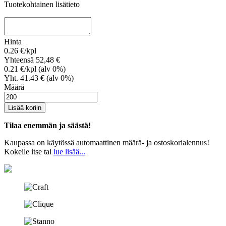
Tuotekohtainen lisätieto
Hinta
0.26
€/kpl
Yhteensä
52,48
€
0.21
€/kpl (alv 0%)
Yht.
41.43
€ (alv 0%)
Määrä
Lisää koriin
Tilaa enemmän ja säästä!
Kaupassa on käytössä automaattinen määrä- ja ostoskorialennus!
Kokeile itse tai
lue lisää...