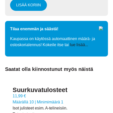
LISÄÄ KORIIN
Tilaa enemmän ja säästä!
Kaupassa on käytössä automaattinen määrä- ja
ostoskorialennus! Kokeile itse tai
lue lisää...
Saatat olla kiinnostunut myös näistä
Suurkuvatulosteet
11,99 €
Määrällä 10
|
Minimimäärä 1
Isot julisteet esim. A-telineisiin.