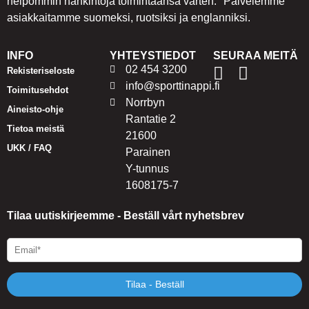
helpommin hankintoja toimintaansa varten. Palvelemme
asiakkaitamme suomeksi, ruotsiksi ja englanniksi.
INFO
YHTEYSTIEDOT
SEURAA MEITÄ
02 454 3200
Rekisteriseloste
info@sporttinappi.fi
Toimitusehdot
Norrbyn
Aineisto-ohje
Rantatie 2
Tietoa meistä
21600
UKK / FAQ
Parainen
Y-tunnus
1608175-7
Tilaa uutiskirjeemme - Beställ vårt nyhetsbrev
Tilaa - Beställ