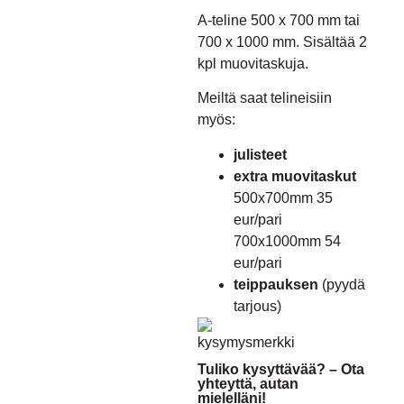
A-teline 500 x 700 mm tai
700 x 1000 mm. Sisältää 2
kpl muovitaskuja.
Meiltä saat telineisiin
myös:
julisteet
extra muovitaskut
500x700mm 35
eur/pari
700x1000mm 54
eur/pari
teippauksen
(
pyydä
tarjous
)
Tuliko kysyttävää? – Ota
yhteyttä, autan
mielelläni!