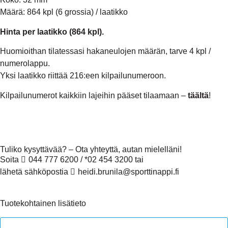
Määrä: 864 kpl (6 grossia) / laatikko
Hinta per laatikko (864 kpl).
Huomioithan tilatessasi hakaneulojen määrän, tarve 4 kpl /
numerolappu.
Yksi laatikko riittää 216:een kilpailunumeroon.
Kilpailunumerot kaikkiin lajeihin pääset tilaamaan –
täältä
!
Tuliko kysyttävää? – Ota yhteyttä, autan mielelläni!
Soita
044 777 6200
/ *02 454 3200 tai
lähetä sähköpostia
heidi.brunila@sporttinappi.fi
Tuotekohtainen lisätieto