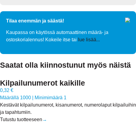
Tilaa enemmän ja säästä!
Kaupassa on käytössä automaattinen määrä- ja
ostoskorialennus! Kokeile itse tai
lue lisää...
Saatat olla kiinnostunut myös näistä
Kilpailunumerot kaikille
0,32 €
Määrällä 1000
|
Minimimäärä 1
Kestävät kilpailunumerot, kisanumerot, numerolaput kilpailuihin
ja tapahtumiin.
Tutustu tuotteeseen
→