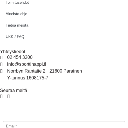
Toimitusehdot
Aineisto-ohje
Tietoa meistä
UKK / FAQ
Yhteystiedot
02 454 3200
info@sporttinappi.fi
Norrbyn Rantatie 2 21600 Parainen
Y-tunnus 1608175-7
Seuraa meitä
Tilaa uutiskirjeemme - Beställ vårt nyhetsbrev